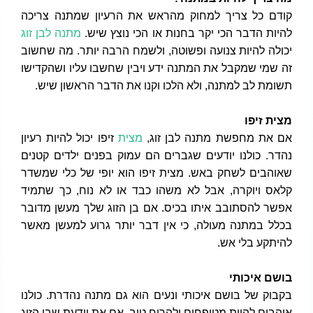
קודם כל צריך למחוק מהראש את הרעיון שמתנה צריכה
להיות הדבר הכי יקר בחנות או הכי נוצץ שיש.
מתנה לבן זוג
יכולה להיות צנועה ופשוטה, ולשמח הרבה יותר. מה שחשוב
זה שמי שמקבל את המתנה ידע ויבין שחשבו עליו ושהקדישו
תשומת לב למתנה, ולא הלכו וקנו את הדבר הראשון שיש.
מצית זיפו
אם את מחפשת מתנה לבן זוג,
מצית
זיפו יכול להיות רעיון
נהדר. כולנו יודעים שגברים הם עמוק בפנים ילדים קטנים
שאוהבים לשחק באש. מצית זיפו הוא יופי של כלי שמשדר
קלאס ויוקרה, אבל לא משהו כבד או לא נוח, כך שתמיד
אפשר להסתובב איתו בכיס. אם בן הזוג שלך מעשן מדובר
בכלל במתנה מעולה, כי אין דבר יותר גרוע למעשן מאשר
להיתקע בלי אש.
בושם איכותי
בקבוק של בושם איכותי ונעים הוא גם מתנה נהדרת. כולנו
אוהבים להיות מטופחים ולהריח טוב. אם את יודעת שבן הזוג