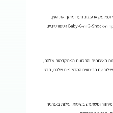
מאופק או עיצוב נועז ומושך את העין,
Casio מציעה מגוון רחב של סגנונות שיתאימו לכל טעם. מהאלגנטיות הנצחית של קולקציית ה-Edifice שלהם ועד לקווי ה-G-Shock וה-Baby-G הספורטיביים
יכותי. למרות האומנות האיכותית והתכונות המתקדמות שלהם,
ו, בשילוב עם הביצועים המרשימים שלהם, תרמו
יחזור ומשתמש בשיטות יעילות באנרגיה