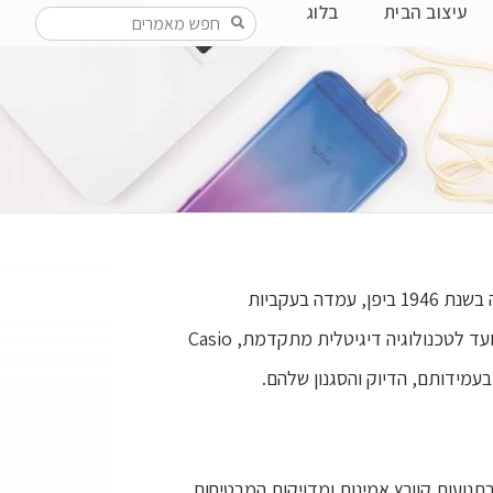
עיצוב הבית
בלוג
כשזה מגיע לשעונים אמינים וחדשניים, Casio הוא שם נרדף למצוינות במשך עשרות שנים. חברת שעוני קסיו שהוקמה בשנת 1946 ביפן, עמדה בעקביות
במחויבות לספק שעונים באיכות גבוהה הנותנים מענה לסגנונות חיים והעדפות מגוונות. מעיצובים אנלוגיים קלאסיים ועד לטכנולוגיה דיגיטלית מתקדמת, Casio
בתנועות קוורץ אמינות ומדויקות המבטיחות