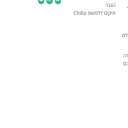
הגבר
תיקים ללפטופ Chilla
לם
דה
כם