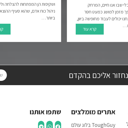
ושקיפות הן המפתחות להצלחה ולש
י שבו אנו חיים, המרחק
ניהול כוח אדם, שהוא סעיף ההוצא
פך מזמן למושג כמעט חסר
ביותר…
ו יכולים לעבוד מחופשה ביוון,
ם…
קרא עוד
קר
נחזור אליכם בהקדם
אתרים מומלצים
שתפו אותנו
ToughGuy בלוג עולם