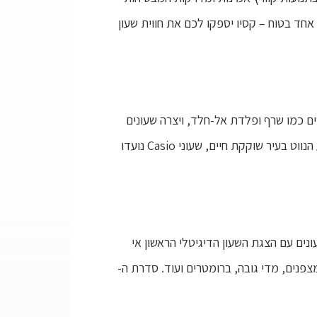
 אחד בטוח – קסיו יספקו לכם את חווית שעון
וש בחומרים מחוספסים כמו שרף ופלדת אל-חלד, ויצרה שעונים
שיכולים לעמוד במבחן הזמן ובקפדנות של הלבוש היומיומי. בין אם אתה אדם שעובד בסביבה חיצונית או איש מקצוע הנווט בעיר שוקקת חיים, שעוני Casio נועדו
ם עם הצגת השעון הדיגיטלי הראשון אי
ולל מחשבונים, מצפנים, מדי גובה, ברומטרים ועוד. סדרת ה-