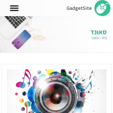
GadgetSite
סאונד
בית
»
סאונד